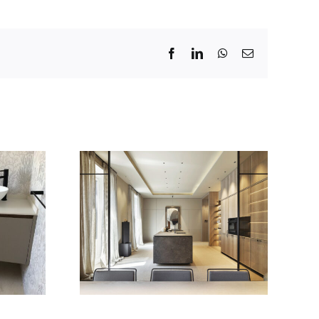
Facebook
LinkedIn
WhatsApp
Email
r: Dica
s últimas
Nueva serie 45
es en