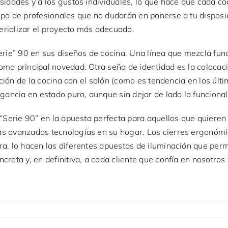
sidades y a los gustos individuales, lo que hace que cada coc
ipo de profesionales que no dudarán en ponerse a tu disposi
terializar el proyecto más adecuado.
ie” 90 en sus diseños de cocina. Una línea que mezcla func
omo principal novedad. Otra seña de identidad es la coloca
ración de la cocina con el salón (como es tendencia en los últ
ancia en estado puro, aunque sin dejar de lado la funcional
 “Serie 90” en la apuesta perfecta para aquellos que quieren
s avanzadas tecnologías en su hogar. Los cierres ergonómico
ra, lo hacen las diferentes apuestas de iluminación que perm
creta y, en definitiva, a cada cliente que confía en nosotro