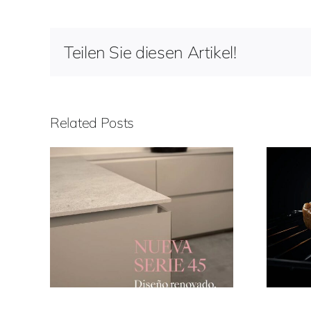
Teilen Sie diesen Artikel!
Related Posts
45
Funciones de horno