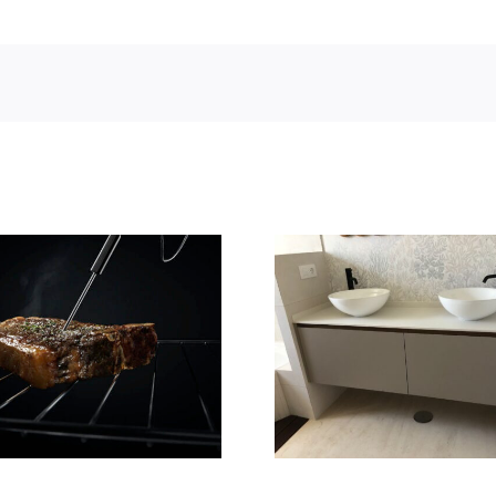
Casa Deco
Baños Yavana
presenta su
novedad